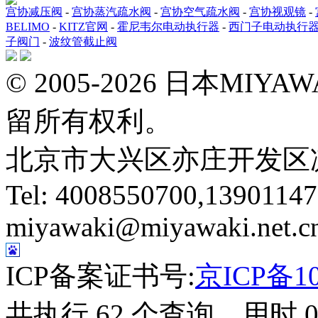
宫协减压阀
-
宫协蒸汽疏水阀
-
宫协空气疏水阀
-
宫协视观镜
-
BELIMO
-
KITZ官网
-
霍尼韦尔电动执行器
-
西门子电动执行
子阀门
-
波纹管截止阀
© 2005-2026 日本M
留所有权利。
北京市大兴区亦庄开发区
Tel: 4008550700,13901147
miyawaki@miyawaki.net.c
ICP备案证书号:
京ICP备10
共执行 62 个查询，用时 0.0